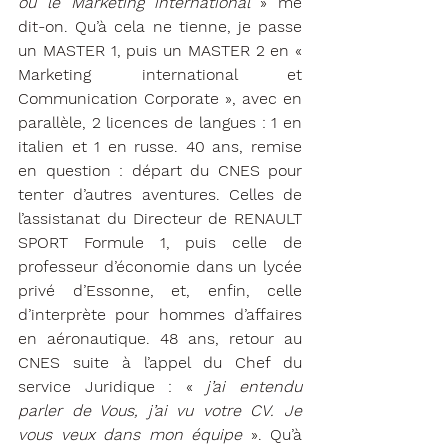
ou le Marketing international 
» me 
dit-on. Qu’à cela ne tienne, je passe 
un MASTER 1, puis un MASTER 2 en « 
Marketing international et 
Communication Corporate », avec en 
parallèle, 2 licences de langues : 1 en 
italien et 1 en russe. 40 ans, remise 
en question : départ du CNES pour 
tenter d’autres aventures. Celles de 
l’assistanat du Directeur de RENAULT 
SPORT Formule 1, puis celle de 
professeur d’économie dans un lycée 
privé d’Essonne, et, enfin, celle 
d’interprète pour hommes d’affaires 
en aéronautique. 48 ans, retour au 
CNES suite à l’appel du Chef du 
service Juridique : « 
j’ai entendu 
parler de Vous, j’ai vu votre CV. Je 
vous veux dans mon équipe 
». Qu’à 