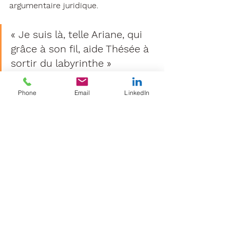
argumentaire juridique.
« Je suis là, telle Ariane, qui 
grâce à son fil, aide Thésée à 
sortir du labyrinthe »
Je suis persuadée qu’une entreprise 
Phone
Email
LinkedIn
est une équipe : « 
Tous pour Un, Un 
pour Tous
 » comme le dit la célèbre 
maxime d’Alexandre Dumas père. On 
n’est pas chef seul, il faut que ses 
salariés, ses collaborateurs soient 
heureux. J’y crois et comme j’ai un 
tempérament de challengeuse, je 
relève le défi ! ».
Jennifer ROUMET pour 