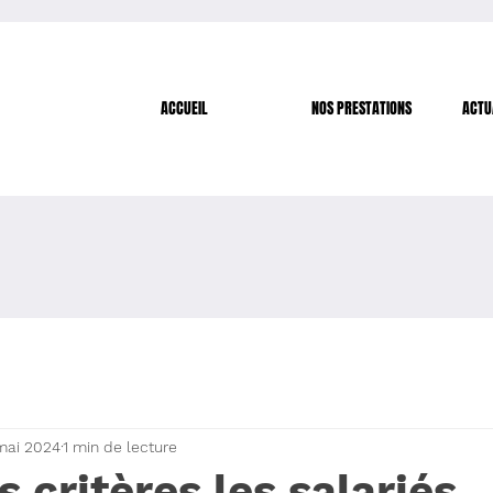
ACCUEIL
NOS PRESTATIONS
ACTU
mai 2024
1 min de lecture
s critères les salariés