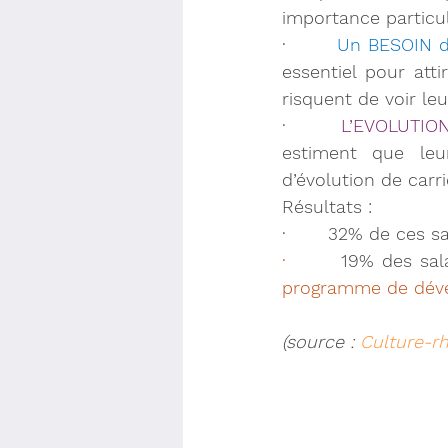
importance particul
·       
Un BESOIN d
essentiel pour atti
risquent de voir le
·       
L’EVOLUTIO
estiment que leu
d’évolution de carr
Résultats :
·       32% de ces s
·       
programme de déve
(source : 
Culture-r