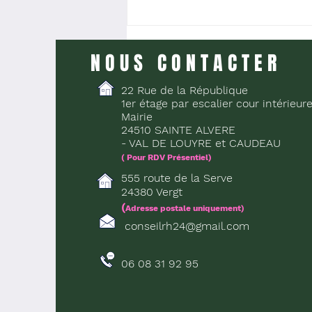
PROMESSE D’EMBAUCHE =
EMBAUCHE ?
NOUS CONTACTER
22 Rue de la République
1er étage par escalier cour intérieur
Mairie
24510 SAINTE ALVERE
- VAL DE LOUYRE et CAUDEAU
( Pour RDV Présentiel)
555 route de la Serve
24380 Vergt
(
Adresse postale uniquement)
conseilrh24@gmail.com
06 08 31 92 95