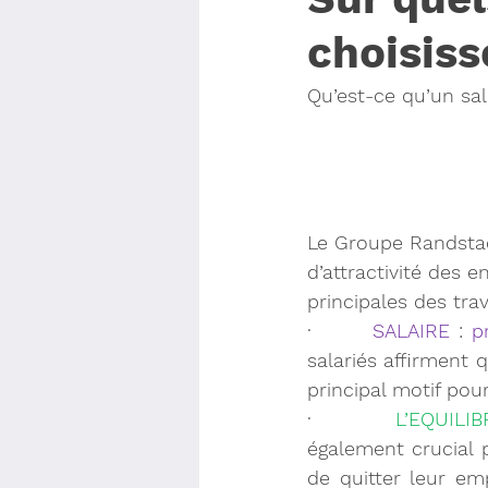
choisiss
Qu’est-ce qu’un sal
Le Groupe Randstad
d’attractivité des 
principales des tra
·       
SALAIRE
 : 
p
salariés affirment 
principal motif pou
·       
L’EQUILIB
également crucial p
de quitter leur em