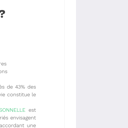
?
res 
ons 
rès de 43% des 
e constitue le 
RSONNELLE
est 
iés envisagent 
 accordant une 