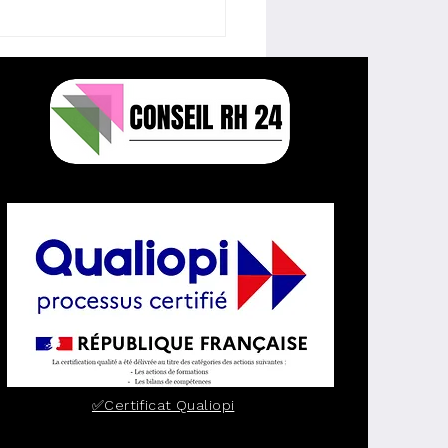
MESSAGE PRIVE RESTE
VE BIEN QU’ENVOYE A
TIR D’UNE
SAGERIE
FESSIONNELLE
✅Certificat Qualiopi