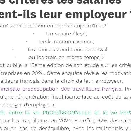
ent-ils leur employeur 
arié attend de son entreprise aujourd’hui ?
·       Un salaire élevé,
·       De la reconnaissance,
·       Des bonnes conditions de travail
·       
ou
 les trois en même temps ?
t publie la 15ème édition de 
son étude sur les critè
entreprises en 2024
. Cette enquête révèle les motivati
vailleurs français dans le choix de leur employeur.
rincipale préoccupation des travailleurs français
. P
qu’une rémunération insuffisante face au coût de la vi
r changer d’employeur.
RE
 entre la vie PROFESSIONNELLE et la vie PE
our les travailleurs en 2024. En effet, 32% des salar
ploi en cas de déséquilibre, avec les millennials y