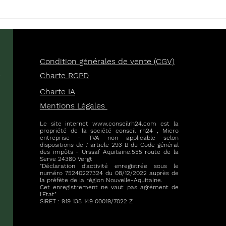
HARCELEMENT
UN 
MORAL/SEXUEL EN
PRI
ENTREPRISE : LE TEMPS
PAR
EST UN ACTEUR
MES
PRINCIPAL
PRO
Condition générales de vente (CGV)
e
Charte RGPD
Charte IA
Mentions Légales
Le site internet
www.conseilrh24.com
est la
propriété de la société conseil rh24 , Micro
entreprise - TVA non applicable selon
dispositions de l' article 293 B du Code général
des impôts - Urssaf Aquitaine.555 route de la
Serve 24380 Vergt
"Déclaration d'activité enregistrée sous le
numéro 75240227324 du 08/12/2022 auprès de
la préfète de la région Nouvelle-Aquitaine.
Cet enregistrement ne vaut pas agrément de
l'Etat"
SIRET : 919 138 149 00019/7022 Z