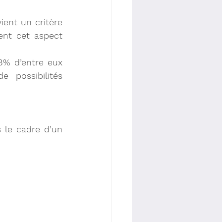
ient un critère 
ent cet aspect 
8% d’entre eux 
possibilités 
19% des salariés bénéficient d’un soutien à la progression dans le cadre d’un 