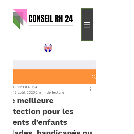
Post
CONSEILRH24
15 août 2023
2 min de lecture
Une meilleure
protection pour les
parents d'enfants
malades, handicapés ou