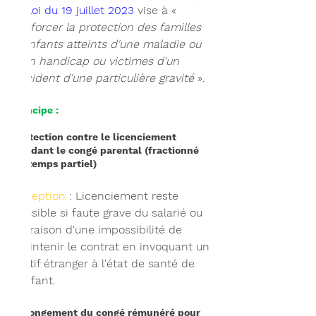
La 
loi du 19 juillet 2023
 vise à « 
renforcer la protection des familles 
d'enfants atteints d'une maladie ou 
d'un handicap ou victimes d'un 
accident d'une particulière gravité
 ».
Principe : 
Protection contre le licenciement 
pendant le congé parental (fractionné 
ou temps partiel)
Exception 
: Licenciement reste 
possible si faute grave du salarié ou 
en raison d'une impossibilité de 
maintenir le contrat en invoquant un 
motif étranger à l'état de santé de 
l'enfant.
 Allongement du congé rémunéré pour 