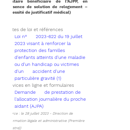
locataire bénéficiaire de l’AJPP, en 
l’absence de solution de relogement – 
nécessité de justificatif médical)
Textes de loi et références
Loi n°      2023-622 du 19 juillet 
2023 visant à renforcer la 
protection des familles      
d'enfants atteints d'une maladie 
ou d'un handicap ou victimes 
d'un      accident d'une 
particulière gravité (1) 
Services en ligne et formulaires
Demande      de prestation de 
l'allocation journalière du proche 
aidant (AJPA) 
(source : le 28 juillet 2023 - Direction de 
l'information légale et administrative (Première 
ministre))