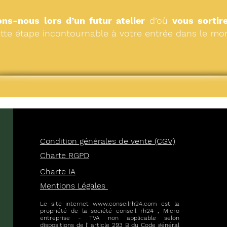
ons-nous lors d’un futur atelier
d’où
vous sortir
ette étape incontournable à votre entrée dans le mon
Condition générales de vente (CGV)
e
Charte RGPD
Charte IA
Mentions Légales
Le site internet
www.conseilrh24.com
est la
propriété de la société conseil rh24 , Micro
entreprise - TVA non applicable selon
dispositions de l' article 293 B du Code général