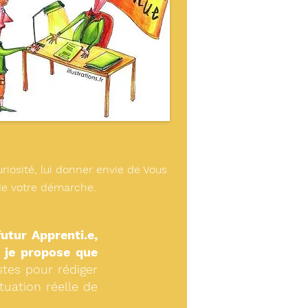
uriosité, lui donner envie de Vous
 de votre démarche.
utur Apprenti.e,
,
je propose que
stes pour rédiger
tuation réelle de