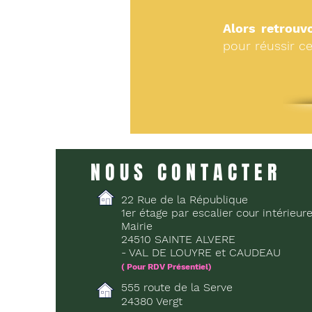
Alors retrouv
pour réussir c
NOUS CONTACTER
22 Rue de la République
1er étage par escalier cour intérieur
Mairie
24510 SAINTE ALVERE
- VAL DE LOUYRE et CAUDEAU
( Pour RDV Présentiel)
555 route de la Serve
24380 Vergt