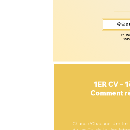
🎧💻D
👉
Vi
100%
1ER CV – 1
Comment réu
Chacun/Chacune d’entre n
du 1er CV, de la 1ère let