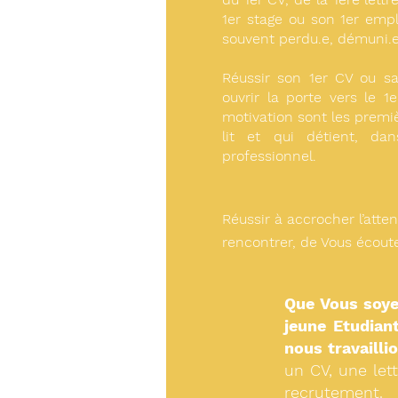
1er stage ou son 1er emplo
souvent perdu.e, démuni.e
Réussir son 1er CV ou sa 
ouvrir la porte vers le 
motivation sont les premi
lit et qui détient, d
professionnel.
Réussir à accrocher l’atte
rencontrer, de Vous écout
Que Vous soyez
jeune Etudiant
nous travailli
un CV, une let
recrutement.