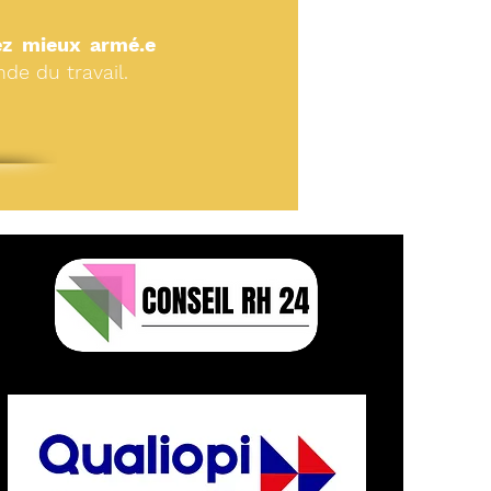
ez mieux armé.e
de du travail.