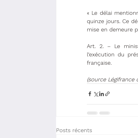
« Le délai mentionn
quinze jours. Ce d
mise en demeure pr
Art. 2. – Le minis
l’exécution du pré
française.
(source Légifrance 
Posts récents