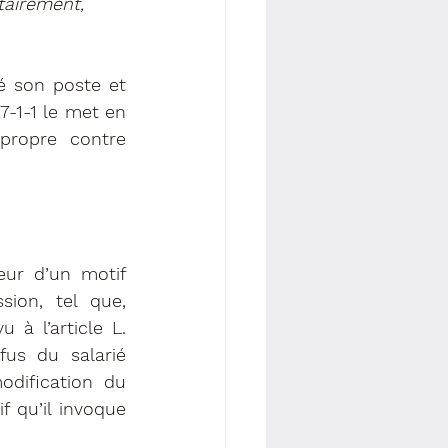
airement, 
é son poste et 
7-1-1 le met en 
ropre contre 
ur d’un motif 
ion, tel que, 
à l’article L. 
fus du salarié 
dification du 
f qu’il invoque 