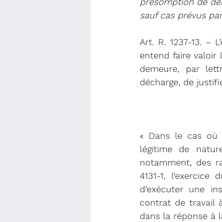
présomption de dém
sauf cas prévus par
Art. R. 1237-13. –
entend faire valoir
demeure, par let
décharge, de justif
« Dans le cas où l
légitime de natur
notamment, des rais
4131-1, l’exercice 
d’exécuter une in
contrat de travail à
dans la réponse à 