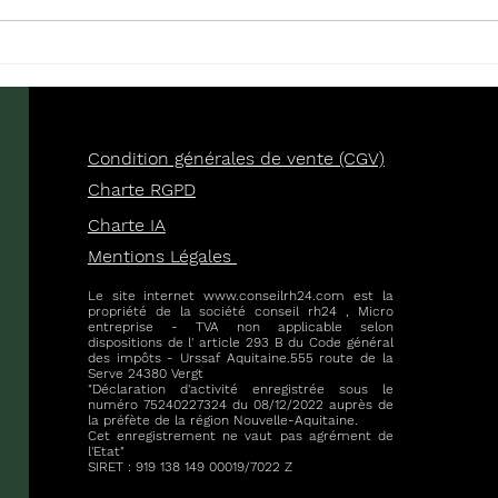
HARCELEMENT
UN 
MORAL/SEXUEL EN
PRI
ENTREPRISE : LE TEMPS
PAR
EST UN ACTEUR
MES
PRINCIPAL
PRO
Condition générales de vente (CGV)
e
Charte RGPD
Charte IA
Mentions Légales
Le site internet
www.conseilrh24.com
est la
propriété de la société conseil rh24 , Micro
entreprise - TVA non applicable selon
dispositions de l' article 293 B du Code général
des impôts - Urssaf Aquitaine.555 route de la
Serve 24380 Vergt
"Déclaration d'activité enregistrée sous le
numéro 75240227324 du 08/12/2022 auprès de
la préfète de la région Nouvelle-Aquitaine.
Cet enregistrement ne vaut pas agrément de
l'Etat"
SIRET : 919 138 149 00019/7022 Z