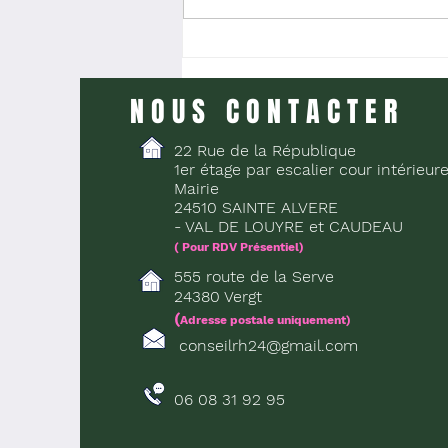
PROMESSE D’EMBAUCHE =
EMBAUCHE ?
NOUS CONTACTER
22 Rue de la République
1er étage par escalier cour intérieur
Mairie
24510 SAINTE ALVERE
- VAL DE LOUYRE et CAUDEAU
( Pour RDV Présentiel)
555 route de la Serve
24380 Vergt
(
Adresse postale uniquement)
conseilrh24@gmail.com
06 08 31 92 95