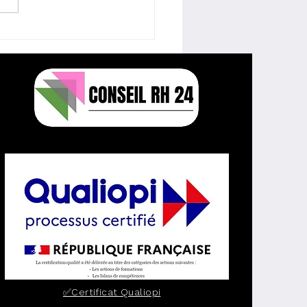
MESSAGE PRIVE RESTE
VE BIEN QU’ENVOYE A
TIR D’UNE
SAGERIE
FESSIONNELLE
✅Certificat Qualiopi