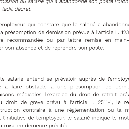
ission du salarié qui a abandonné son poste volont
 ledit décret.
 L’employeur qui constate que le salarié a abandonn
 la présomption de démission prévue à l’article L. 123
tre recommandée ou par lettre remise en main-p
ier son absence et de reprendre son poste.
e salarié entend se prévaloir auprès de l’employe
e à faire obstacle à une présomption de démiss
ons médicales, l’exercice du droit de retrait prévu 
du droit de grève prévu à l’article L. 2511-1, le re
struction contraire à une réglementation ou la mo
 l’initiative de l’employeur, le salarié indique le moti
la mise en demeure précitée.