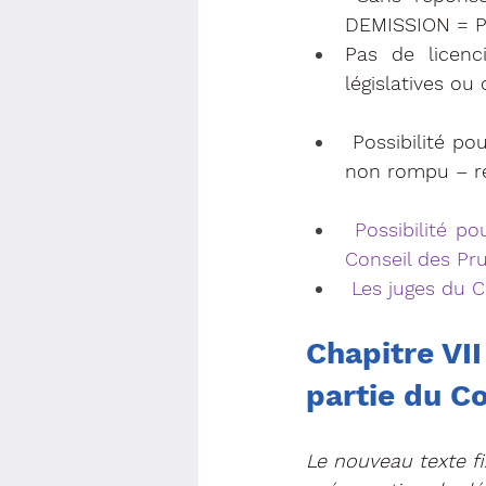
DEMISSION = 
Pas de licenc
législatives ou
 Possibilité pour l’employeur de garder le salarié – Contrat de travail suspendu et 
non rompu – ré
 Possibilité pour le salarié de contester la présomption de démission devant le 
Conseil des P
 Les juges du 
Chapitre VII 
partie du C
Le nouveau texte f