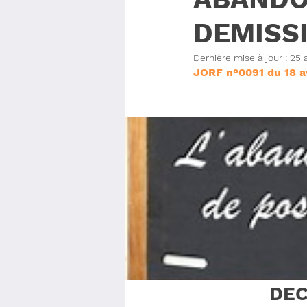
DEMISS
Dernière mise à jour :
25 
JORF n°0091 du 18 a
DEC