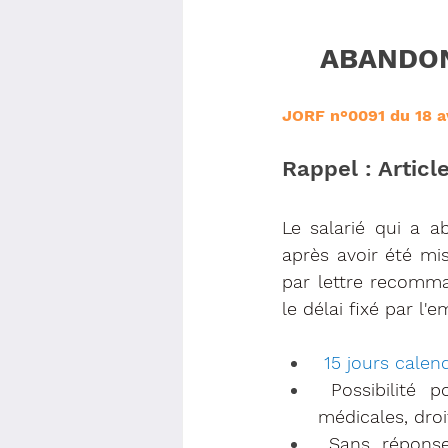
ABANDON
JORF n°0091 du 18 a
Rappel : Articl
Le salarié qui a a
après avoir été mi
par lettre recomma
le délai fixé par l'
15 jours calen
Possibilité 
médicales, droi
 Sans réponse du salarié dans ce délai de 15 jours, ABANDON DE POSTE = 