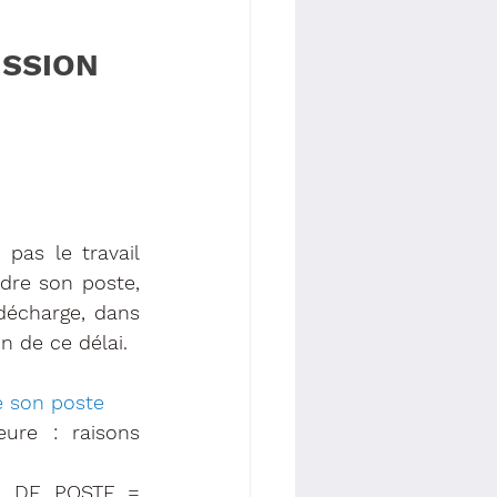
ISSION
as le travail 
dre son poste, 
écharge, dans 
n de ce délai.
re son poste
ure : raisons 