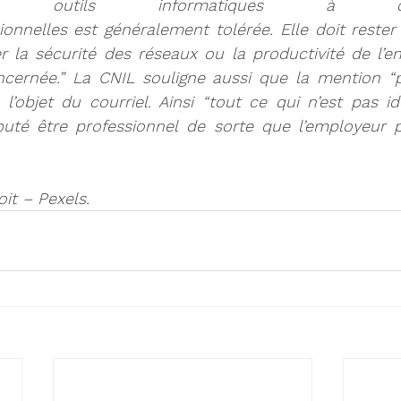
es outils informatiques à d
onnelles est généralement tolérée. Elle doit rester
r 
la sécurité des réseaux
 ou 
la productivité
 de l’e
oncernée.” La CNIL souligne aussi que 
la mention “p
l’objet du courriel
. Ainsi “tout ce qui n’est pas i
puté être professionnel
 de sorte que l’employeur p
oit – Pexels.