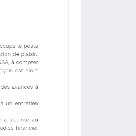
ccupe le poste 
ion de plaisir.
 USA, à compter 
çais est alors 
t des avances à 
.
à un entretien 
 à atteinte au 
dice financier 