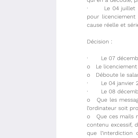
·       Le 04 juill
pour licenciement
cause réelle et séri
Décision :
·       Le 07 décem
o   Le licenciement
o   Déboute le sal
·       Le 04 janvier
·       Le 08 décemb
o   Que les messag
l’ordinateur soit pr
o   Que ces mails 
contenu excessif, d
que l’interdictio