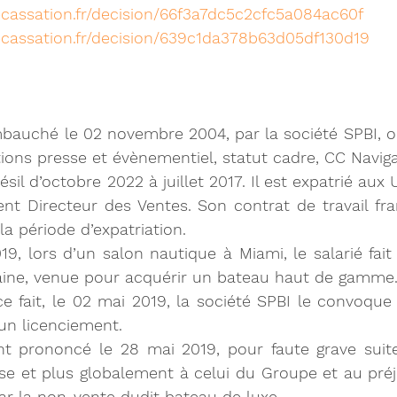
cassation.fr/decision/66f3a7dc5c2cfc5a084ac60f
cassation.fr/decision/639c1da378b63d05df130d19
 embauché le 02 novembre 2004, par la société SPBI, o
ions presse et évènementiel, statut cadre, CC Navigat
Brésil d’octobre 2022 à juillet 2017. Il est expatrié aux
ient Directeur des Ventes. Son contrat de travail fran
a période d’expatriation.
2019, lors d’un salon nautique à Miami, le salarié fai
aine, venue pour acquérir un bateau haut de gamme
ce fait, le 02 mai 2019, la société SPBI le convoque 
un licenciement.
nt prononcé le 28 mai 2019, pour faute grave suite
se et plus globalement à celui du Groupe et au préju
ar la non-vente dudit bateau de luxe.