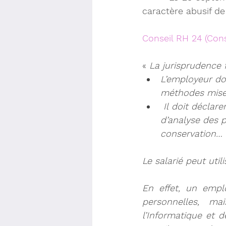
caractère abusif de
Conseil RH 24 (Cons
« 
La jurisprudence f
L’employeur doi
méthodes mises
 Il doit 
déclare
d’analyse des p
conservation… 
Le salarié peut uti
En effet, un empl
personnelles, ma
l’Informatique et d