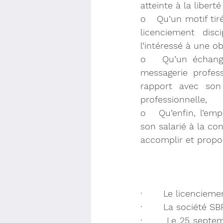
atteinte à la libert
o   Qu’un motif tiré
licenciement disc
l’intéressé à une o
o   Qu’un échange
messagerie profess
rapport avec son a
professionnelle,
o   Qu’enfin, l’emp
son salarié à la con
accomplir et propo
·       
Le licencieme
·       La société S