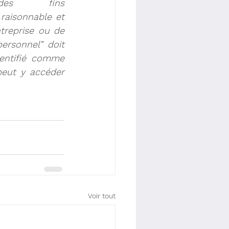
es fins 
 
raisonnable
 et 
ntreprise ou de 
ersonnel” doit 
dentifié comme 
eut y accéder 
Voir tout