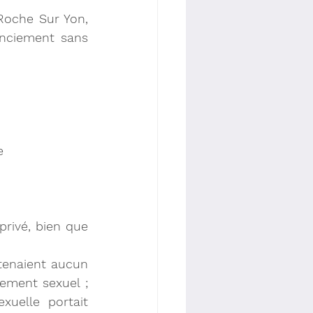
 Roche Sur Yon, 
nciement sans 
e
ivé, bien que 
tenaient aucun 
lement sexuel ; 
uelle portait 