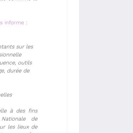
s informe :
ntants sur les 
sionnelle
uence, outils 
ge, durée de 
elles
le à des fins 
ationale de 
ur les lieux de 