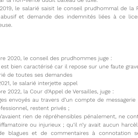
et 2019, le salarié saisit le conseil prudhommal de la
 abusif et demande des indemnités liées à ce lice
euse.
bre 2020, le conseil des prudhommes juge :
 est bien caractérisé car il repose sur une faute grav
arié de toutes ses demandes
 2021, le salarié interjette appel
re 2022, la Cour d’Appel de Versailles, juge :
es envoyés au travers d’un compte de messagerie pr
ofessionnel, restent privés ;
n’avaient rien de répréhensibles pénalement, ne con
iffamatoire ou injurieux ; qu’il n’y avait aucun harcè
n de blagues et de commentaires à connotation sex