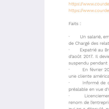
https://www.courde
https://www.courde
Faits :
·       Un salarié,
de Chargé des relat
·       Expatrié au 
d’août 2017. Il dev
suspendu pendant l
·       En février 
une cliente améric
·       Informé de 
préalable en vue d’
·       Licencieme
renom de l’entrepri
qui en a découlé, p