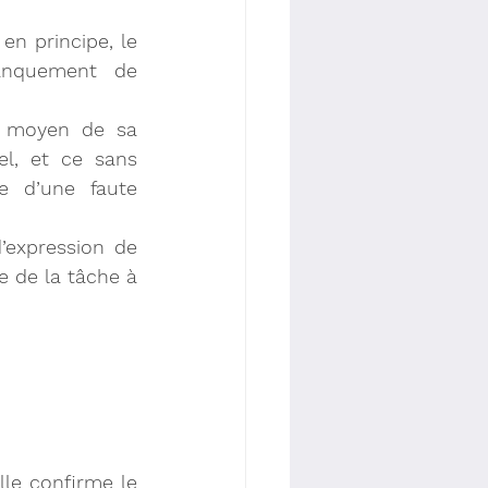
en principe, le 
anquement de 
u moyen de sa 
el, et ce sans 
e d’une faute 
’expression de 
e de la tâche à 
·       Le 25 septembre 2024, la Cour de Cassation rejette le pourvoi. Elle confirme le 